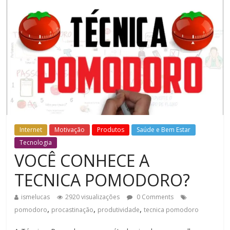
Internet
Motivação
Produtos
Saúde e Bem Estar
Tecnologia
VOCÊ CONHECE A
TECNICA POMODORO?
ismelucas
2920 visualizações
0 Comments
,
,
,
pomodoro
procastinação
produtividade
tecnica pomodoro