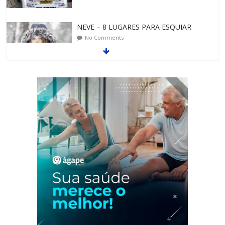
NEVE – 8 LUGARES PARA ESQUIAR
No Comments
ALGUNS DOS DESTINOS TURÍSTICOS
MAIS INCRÍVEIS
No Comments
ESPANHA NO CICLISMO LA VUELTA – O
PASSEIO DE BICICLETA
No Comments