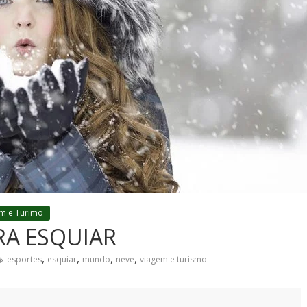
m e Turimo
RA ESQUIAR
,
,
,
,
esportes
esquiar
mundo
neve
viagem e turismo