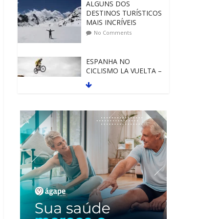
ALGUNS DOS
DESTINOS TURÍSTICOS
MAIS INCRÍVEIS
No Comments
ESPANHA NO
CICLISMO LA VUELTA –
O PASSEIO DE
BICICLETA
No Comments
CICLISMO NA
MONTANHA EM NOVA
ZELÂNDIA
No Comments
EXPERIÊNCIAS DE
ESPORTES RADICAIS
EM POKHARA
No Comments