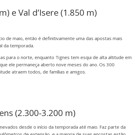
m) e Val d’Isere (1.850 m)
nício de maio, então é definitivamente uma das apostas mais
al da temporada.
das para o norte, enquanto Tignes tem esqui de alta altitude em
o que ele permaneça aberto nove meses do ano. Os 300
itude atraem todos, de famílias e amigos.
rens (2.300-3.200 m)
nevados desde o início da temporada até maio. Faz parte da
uilômetros de extensão, e a maioria de suas encostas estão