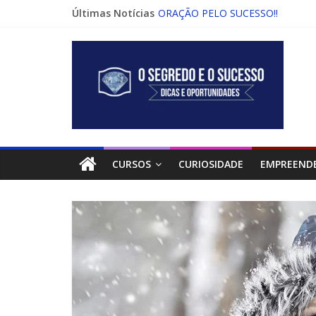
Últimas Notícias
ORAÇÃO PELO SUCESSO!!
O QUE É RENDA ONLINE INFINIT
COMO DESENVOLVER A FORÇA D
O QUE É ASSINATURA DIGITAL C
COMO APROVEITAR A ONDA DOS
CURSOS
CURIOSIDADE
EMPREEND