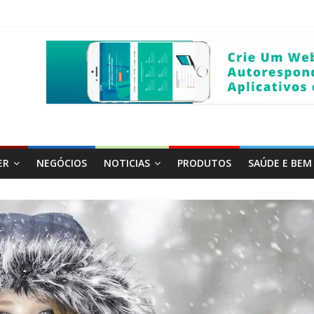
A?
A CRENÇA
OM VALIDADE JURÍDICA?
 NEGÓCIOS NA INTERNET
ER
NEGÓCIOS
NOTICIAS
PRODUTOS
SAÚDE E BEM