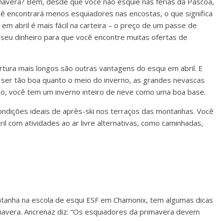
imavera? Bem, desde que você não esquie nas férias da Páscoa,
cê encontrará menos esquiadores nas encostas, o que significa
 em abril é mais fácil na carteira – o preço de um passe de
 seu dinheiro para que você encontre muitas ofertas de
rtura mais longos são outras vantagens do esqui em abril. E
 ser tão boa quanto o meio do inverno, as grandes nevascas
so, você tem um inverno inteiro de neve como uma boa base.
condições ideais de après-ski nos terraços das montanhas. Você
 com atividades ao ar livre alternativas, como caminhadas,
ontanha na escola de esqui ESF em Chamonix, tem algumas dicas
rimavera. Ancrenaz diz: “Os esquiadores da primavera devem