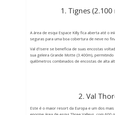
1. Tignes (2.100 
A área de esqui Espace Killy fica aberta até o i
seguras para uma boa cobertura de neve no fin
Val d’Isere se beneficia de suas encostas volta
sua geleira Grande Motte (3.400m), permitind
quilômetros combinados de encostas de alta alt
2. Val Tho
Este é o maior resort da Europa e um dos mais 
enorme área de esqui Three Valleys, com 600 q