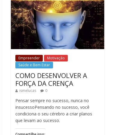
Empreender
Motivação
Saúde e Bem Estar
COMO DESENVOLVER A
FORÇA DA CRENÇA
ismelucas
0
Pensar sempre no sucesso, nunca no
insucessoPensando no sucesso, você
condiciona o seu cérebro a criar planos
que levam ao sucesso.
Compartilhe isso: