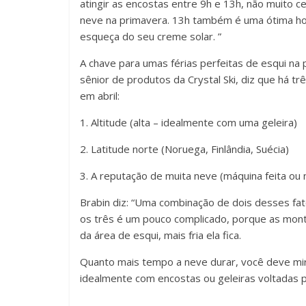
atingir as encostas entre 9h e 13h, não muito c
neve na primavera. 13h também é uma ótima ho
esqueça do seu creme solar. ”
A chave para umas férias perfeitas de esqui na 
sênior de produtos da Crystal Ski, diz que há tr
em abril:
1. Altitude (alta – idealmente com uma geleira)
2. Latitude norte (Noruega, Finlândia, Suécia)
3. A reputação de muita neve (máquina feita ou n
Brabin diz: “Uma combinação de dois desses fa
os três é um pouco complicado, porque as mont
da área de esqui, mais fria ela fica.
Quanto mais tempo a neve durar, você deve mi
idealmente com encostas ou geleiras voltadas pa