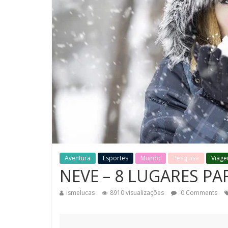
Aventura
Esportes
Mundo
Pesquisa
Viage
NEVE – 8 LUGARES PA
ismelucas
8910 visualizações
0 Comments