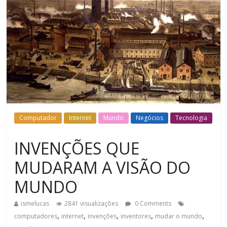
Computador
Internet
Mundo
Negócios
Tecnologia
INVENÇÕES QUE
MUDARAM A VISÃO DO
MUNDO
ismelucas
2841 visualizações
0 Comments
,
,
,
,
,
computadores
internet
invenções
inventores
mudar o mundo