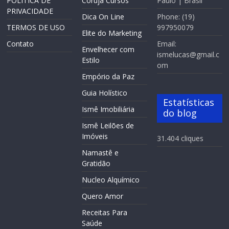
POLÍTICA DE
Coruja Cursos
Paulo | Brasil
PRIVACIDADE
Dica On Line
Phone: (19)
TERMOS DE USO
997950079
Elite do Marketing
Contato
Email:
Envelhecer com
ismelucas@gmail.c
Estilo
om
Empório da Paz
Guia Holístico
Estatísticas
Ismê Imobiliária
do blog
Ismê Leilões de
Imóveis
31.404 cliques
Namastê e
Gratidão
Nucleo Alquímico
Quero Amor
Receitas Para
Saúde