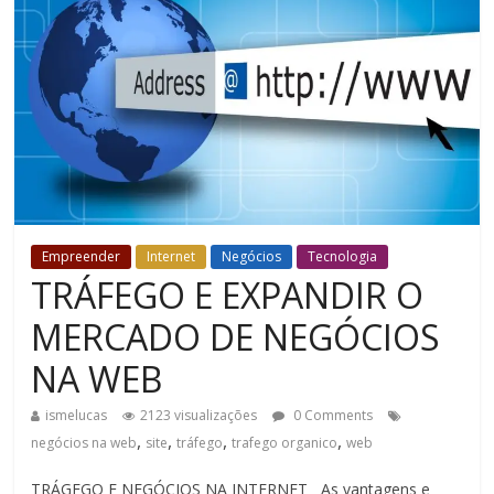
Empreender
Internet
Negócios
Tecnologia
TRÁFEGO E EXPANDIR O
MERCADO DE NEGÓCIOS
NA WEB
ismelucas
2123 visualizações
0 Comments
,
,
,
,
negócios na web
site
tráfego
trafego organico
web
TRÁGEGO E NEGÓCIOS NA INTERNET As vantagens e