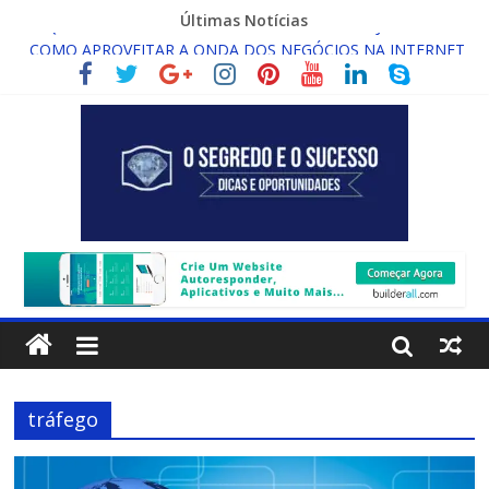
Últimas Notícias
COMO APROVEITAR A ONDA DOS NEGÓCIOS NA INTERNET
ORAÇÃO PELO SUCESSO!!
O QUE É RENDA ONLINE INFINITA?
COMO DESENVOLVER A FORÇA DA CRENÇA
O QUE É ASSINATURA DIGITAL COM VALIDADE JURÍDICA?
tráfego